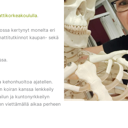
tikorkeakoululla
.
ossa kertynyt monelta eri
mmattitutkinnot kaupan- sekä
ssa.
ja kehonhuoltoa ajatellen.
on koiran kanssa lenkkeily
lun ja kuntonyrkkeilyn
uen viettämällä aikaa perheen