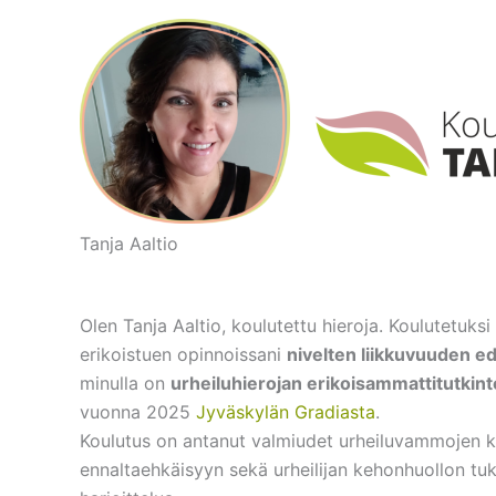
Siirry
sisältöön
Tanja Aaltio
Olen Tanja Aaltio, koulutettu hieroja. Koulutetuksi
erikoistuen opinnoissani
nivelten liikkuvuuden e
minulla on
urheiluhierojan erikoisammattitutkint
vuonna 2025
Jyväskylän Gradiasta
.
Koulutus on antanut valmiudet urheiluvammojen k
ennaltaehkäisyyn sekä urheilijan kehonhuollon tuk