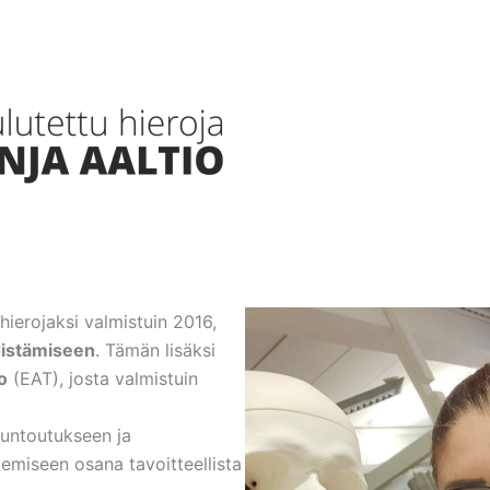
 hierojaksi valmistuin 2016,
distämiseen
. Tämän lisäksi
o
(EAT), josta valmistuin
untoutukseen ja
emiseen osana tavoitteellista