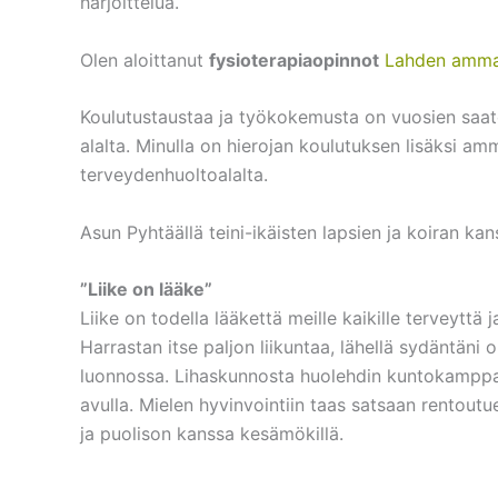
harjoittelua.
Olen aloittanut
fysioterapiaopinnot
Lahden ammat
Koulutustaustaa ja työkokemusta on vuosien saat
alalta. Minulla on hierojan koulutuksen lisäksi a
terveydenhuoltoalalta.
Asun Pyhtäällä teini-ikäisten lapsien ja koiran kan
”Liike on lääke”
Liike on todella lääkettä meille kaikille terveyttä 
Harrastan itse paljon liikuntaa, lähellä sydäntäni 
luonnossa. Lihaskunnosta huolehdin kuntokamppai
avulla. Mielen hyvinvointiin taas satsaan rentout
ja puolison kanssa kesämökillä.